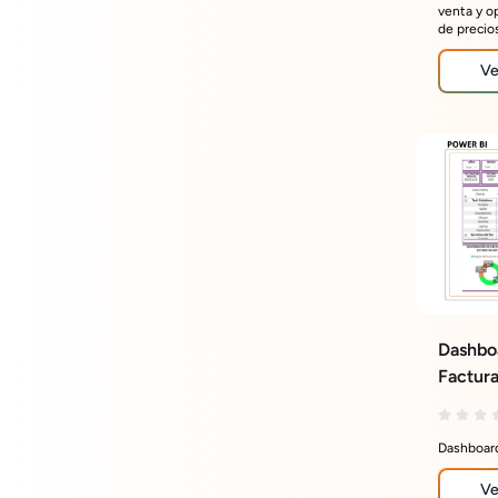
venta y o
de precios
Ve
Dashboa
Factur
Dashboard
Ve