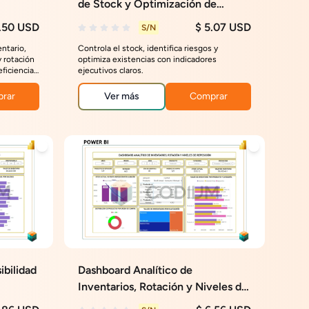
de Stock y Optimización de
Existencias
.50 USD
$ 5.07 USD
S/N
entario,
Controla el stock, identifica riesgos y
y rotación
optimiza existencias con indicadores
eficiencia
ejecutivos claros.
rar
Ver más
Comprar
ibilidad
Dashboard Analítico de
Inventarios, Rotación y Niveles de
Reposición