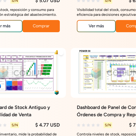
$ 5.07 USD
$ 6
S/N
S/N
stock, reposición y consumo para
Visibilidad total del stock, consumo
ón estratégica del abastecimiento.
eficiencia para decisiones ejecutiva
r más
Comprar
Ver más
Comp
ard de Stock Antiguo y
Dashboard de Panel de Con
lidad de Venta
Órdenes de Compra y Rep
$ 4.77 USD
$ 
S/N
S/N
 inventario, mide la probabilidad de
Controla niveles de stock, reposici