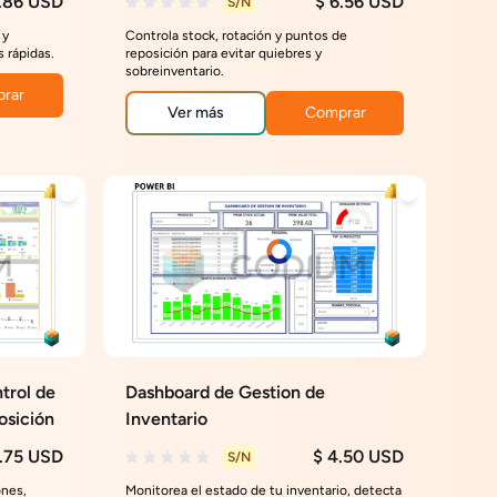
.86 USD
$ 6.56 USD
S/N
 y
Controla stock, rotación y puntos de
s rápidas.
reposición para evitar quiebres y
sobreinventario.
rar
Ver más
Comprar
trol de
Dashboard de Gestion de
osición
Inventario
7.75 USD
$ 4.50 USD
S/N
ones,
Monitorea el estado de tu inventario, detecta