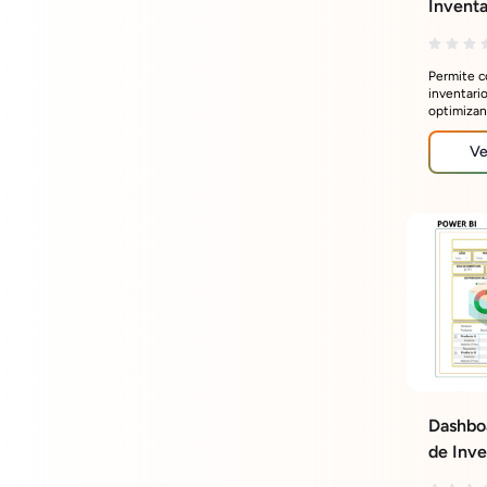
Inventa
Logíst
Permite co
inventario
optimizan
disponibi
Ve
Dashboa
de Inve