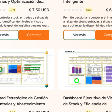
rios y Optimización de
Inteligente
ica de Almacenes
$ 7.50 USD
$ 6
S/N
S/N
ntrolar stock, entradas y salidas de
Permite gestionar y controlar el inv
, identificando niveles críticos y
analizando stock, entradas, salidas 
do la gestión logística para mejorar
para optimizar la disponibilidad y la 
lidad y rotación de productos.
del almacén.
r más
Comprar
Ver más
Comp
rd Estratégico de Gestión
Dashboard Ejecutivo de Vis
ntarios y Abastecimiento
de Stock y Eficiencia de
Inventarios