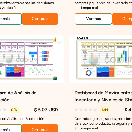
ptimiza lentamente las decisiones
compras y quiebres de inventario co
 y rotación.
en tiempo real.
r más
Comprar
Ver más
Comp
rd de Análisis de
Dashboard de Movimientos
ación
Inventario y Niveles de St
$ 5.07 USD
$ 4
S/N
S/N
 de Análisis de Facturación
Controla ingresos, salidas, rotación
de stock por producto, categoría y
en tiempo real.
r más
Comprar